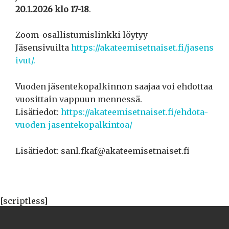
20.1.2026 klo 17-18
.
Zoom-osallistumislinkki löytyy
Jäsensivuilta
https://akateemisetnaiset.fi/jasens
ivut/.
Vuoden jäsentekopalkinnon saajaa voi ehdottaa
vuosittain vappuun mennessä.
Lisätiedot:
https://akateemisetnaiset.fi/ehdota-
vuoden-jasentekopalkintoa/
Lisätiedot: sanl.fkaf@akateemisetnaiset.fi
[scriptless]