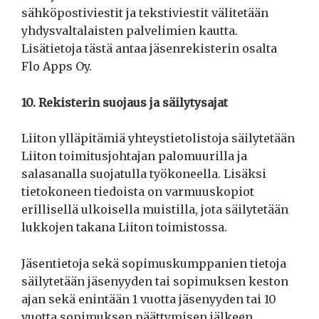
sähköpostiviestit ja tekstiviestit välitetään
yhdysvaltalaisten palvelimien kautta.
Lisätietoja tästä antaa jäsenrekisterin osalta
Flo Apps Oy.
10. Rekisterin suojaus ja säilytysajat
Liiton ylläpitämiä yhteystietolistoja säilytetään
Liiton toimitusjohtajan palomuurilla ja
salasanalla suojatulla työkoneella. Lisäksi
tietokoneen tiedoista on varmuuskopiot
erillisellä ulkoisella muistilla, jota säilytetään
lukkojen takana Liiton toimistossa.
Jäsentietoja sekä sopimuskumppanien tietoja
säilytetään jäsenyyden tai sopimuksen keston
ajan sekä enintään 1 vuotta jäsenyyden tai 10
vuotta sopimuksen päättymisen jälkeen.