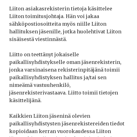
Liiton asiakasrekisterin tietoja käsittelee
Liiton toimitusjohtaja. Hän voi jakaa
sähköpostiosoitteita myös niille Liiton
hallituksen jäsenille, jotka huolehtivat Liiton
sisäisestä viestinnästä.
Liitto on teettänyt jokaiselle
paikallisyhdistykselle oman jäsenrekisterin,
jonka varsinaisena rekisterinpitäjänä toimii
paikallisyhdistyksen hallitus ja/tai sen
nimeämä vastuuhenkilö,
jäsenrekisterivastaava. Liitto toimii tietojen
käsittelijänä.
Kaikkien Liiton jäseninä olevien
paikallisyhdistysten jäsenrekistereiden tiedot
kopioidaan kerran vuorokaudessa Liiton