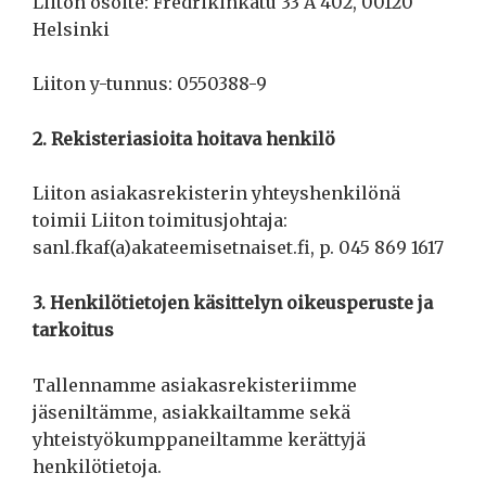
Liiton osoite: Fredrikinkatu 33 A 402, 00120
Helsinki
Liiton y-tunnus: 0550388-9
2. Rekisteriasioita hoitava henkilö
Liiton asiakasrekisterin yhteyshenkilönä
toimii Liiton toimitusjohtaja:
sanl.fkaf(a)akateemisetnaiset.fi, p. 045 869 1617
3. Henkilötietojen käsittelyn oikeusperuste ja
tarkoitus
Tallennamme asiakasrekisteriimme
jäseniltämme, asiakkailtamme sekä
yhteistyökumppaneiltamme kerättyjä
henkilötietoja.