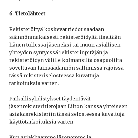
6. Tietolähteet
Rekisteröityä koskevat tiedot saadaan
säännönmukaisesti rekisteröidyltä itseltään
hänen tullessa jäseneksi tai muun asiallisen
yhteyden syntyessä rekisterinpitäjän ja
rekisteröidyn välille kolmansilta osapuolilta
soveltuvan lainsäädännön sallimissa rajoissa
tässä rekisteriselosteessa kuvattuja
tarkoituksia varten.
Paikallisyhdistykset täydentävät
jäsenrekisteritietojaan Liiton kanssa yhteiseen
asiakasrekisteriin tässä selosteessa kuvattuja
käyttötarkoituksia varten.
Kun asiakkaamme jäsenemme ja