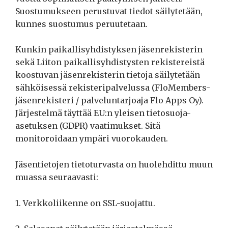
Suostumukseen perustuvat tiedot säilytetään,
kunnes suostumus peruutetaan.
Kunkin paikallisyhdistyksen jäsenrekisterin
sekä Liiton paikallisyhdistysten rekistereistä
koostuvan jäsenrekisterin tietoja säilytetään
sähköisessä rekisteripalvelussa (FloMembers-
jäsenrekisteri / palveluntarjoaja Flo Apps Oy).
Järjestelmä täyttää EU:n yleisen tietosuoja-
asetuksen (GDPR) vaatimukset. Sitä
monitoroidaan ympäri vuorokauden.
Jäsentietojen tietoturvasta on huolehdittu muun
muassa seuraavasti:
1. Verkkoliikenne on SSL-suojattu.