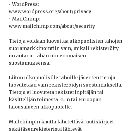
• WordPress:
www.wordpress.org/about/privacy
• MailChimp:
www.mailchimp.com/about/security
Tietoja voidaan luovuttaa ulkopuolisten tahojen
suoramarkkinointiin vain, mikäli rekisteröity
on antanut tähän nimenomaisen
suostumuksensa.
Liiton ulkopuolisille tahoille jäsenten tietoja
luovutetaan vain rekisteröidyn suostumuksella.
Tietoja ei luovuteta rekisterinpitäjän tai
käsittelijän toimesta EU:n tai Euroopan
talousalueen ulkopuolelle.
Mailchimpin kautta lähetettävät uutiskirjeet
sekä jäsenrekisteristä lähtevät