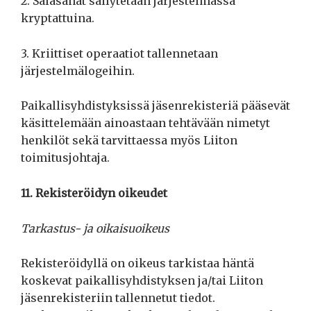
2. Salasanat säilytetään järjestelmässä
kryptattuina.
3. Kriittiset operaatiot tallennetaan
järjestelmälogeihin.
Paikallisyhdistyksissä jäsenrekisteriä pääsevät
käsittelemään ainoastaan tehtävään nimetyt
henkilöt sekä tarvittaessa myös Liiton
toimitusjohtaja.
11. Rekisteröidyn oikeudet
Tarkastus- ja oikaisuoikeus
Rekisteröidyllä on oikeus tarkistaa häntä
koskevat paikallisyhdistyksen ja/tai Liiton
jäsenrekisteriin tallennetut tiedot.