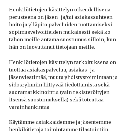
Henkilötietojen käsittelyn oikeudellisena
perusteena on jäsen- ja/tai asiakassuhteen
hoito ja ylläpito palveluiden tuottamiseksi
sopimusvelvoitteiden mukaisesti sekä ko.
tahon meille antama suostumus silloin, kun
hän on luovuttanut tietojaan meille.
Henkilötietojen käsittelyn tarkoituksena on
tuottaa asiakaspalvelua, asiakas- ja
jäsenviestintää, muuta yhdistystoimintaan ja
sidosryhmiin liittyvää tiedottamista sekä
suoramarkkinointia (vain rekisteröityjen
itsensä suostumuksella) sekä toteuttaa
varainhankintaa.
Käytämme asiakkaidemme ja jäsentemme
henkilötietoja toimintamme tilastointiin.