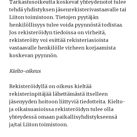
Tarkastusoikeutta koskevat yhteydenotot tulee
tehdä yhdistyksen jäsenrekisterivastaavalle tai
Liiton toimistoon. Tietojen pyytäjän
henkilöllisyys tulee voida pyynnöstä todistaa.
Jos rekisteröidyn tiedoissa on virheitä,
rekisteröity voi esittää rekisteriasioista
vastaavalle henkilölle virheen korjaamista
koskevan pyynnön.
Kielto-oikeus
Rekisteröidyllä on oikeus kieltää
rekisterinpitäjää lähettämästä itselleen
jäsenyyden hoitoon liittyviä tiedotteita. Kielto-
ja oikaisuasioissa rekisteröidyn tulee olla
yhteydessä omaan paikallisyhdistykseensä
ja/tai Liiton toimistoon.