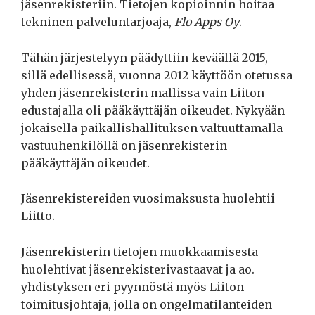
jäsenrekisteriin. Tietojen kopioinnin hoitaa
tekninen palveluntarjoaja,
Flo Apps Oy
.
Tähän järjestelyyn päädyttiin keväällä 2015,
sillä edellisessä, vuonna 2012 käyttöön otetussa
yhden jäsenrekisterin mallissa vain Liiton
edustajalla oli pääkäyttäjän oikeudet. Nykyään
jokaisella paikallishallituksen valtuuttamalla
vastuuhenkilöllä on jäsenrekisterin
pääkäyttäjän oikeudet.
Jäsenrekistereiden vuosimaksusta huolehtii
Liitto.
Jäsenrekisterin tietojen muokkaamisesta
huolehtivat jäsenrekisterivastaavat ja ao.
yhdistyksen eri pyynnöstä myös Liiton
toimitusjohtaja, jolla on ongelmatilanteiden