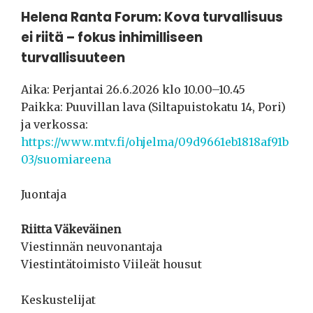
Helena Ranta Forum: Kova turvallisuus
ei riitä – fokus inhimilliseen
turvallisuuteen
Aika: Perjantai 26.6.2026 klo 10.00–10.45
Paikka: Puuvillan lava (Siltapuistokatu 14, Pori)
ja verkossa:
https://www.mtv.fi/ohjelma/09d9661eb1818af91b
03/suomiareena
Juontaja
Riitta Väkeväinen
Viestinnän neuvonantaja
Viestintätoimisto Viileät housut
Keskustelijat