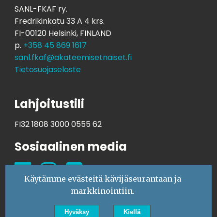
SANL-FKAF ry.
Fredrikinkatu 33 A 4 krs.
FI-00120 Helsinki, FINLAND
p.
+358 45 869 1617
sanl.fkaf@akateemisetnaiset.fi
Tietosuojaseloste
Lahjoitustili
FI32 1808 3000 0555 62
Sosiaalinen media
Käytämme evästeitä kävijäseurantaan ja
markkinointiin.
Hyväksy
Kiellä