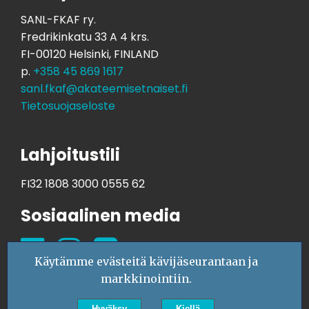
SANL-FKAF ry.
Fredrikinkatu 33 A 4 krs.
FI-00120 Helsinki, FINLAND
p.
+358 45 869 1617
sanl.fkaf@akateemisetnaiset.fi
Tietosuojaseloste
Lahjoitustili
FI32 1808 3000 0555 62
Sosiaalinen media
Käytämme evästeitä kävijäseurantaan ja
markkinointiin.
Hyväksy
Kiellä