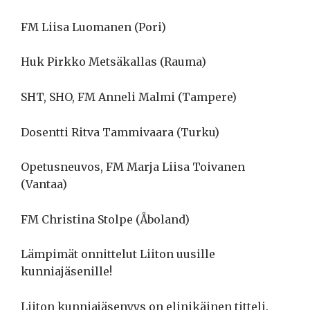
FM Liisa Luomanen (Pori)
Huk Pirkko Metsäkallas (Rauma)
SHT, SHO, FM Anneli Malmi (Tampere)
Dosentti Ritva Tammivaara (Turku)
Opetusneuvos, FM Marja Liisa Toivanen
(Vantaa)
FM Christina Stolpe (Åboland)
Lämpimät onnittelut Liiton uusille
kunniajäsenille!
Liiton kunniajäsenyys on elinikäinen titteli.