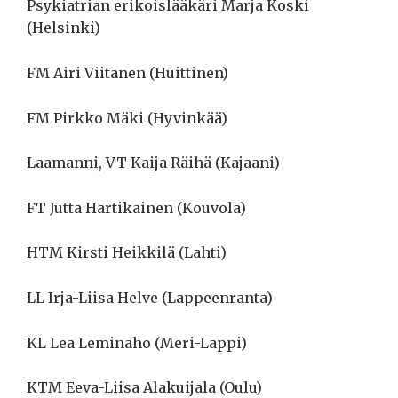
Psykiatrian erikoislääkäri Marja Koski
(Helsinki)
FM Airi Viitanen (Huittinen)
FM Pirkko Mäki (Hyvinkää)
Laamanni, VT Kaija Räihä (Kajaani)
FT Jutta Hartikainen (Kouvola)
HTM Kirsti Heikkilä (Lahti)
LL Irja-Liisa Helve (Lappeenranta)
KL Lea Leminaho (Meri-Lappi)
KTM Eeva-Liisa Alakuijala (Oulu)