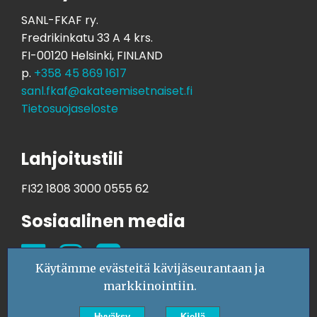
SANL-FKAF ry.
Fredrikinkatu 33 A 4 krs.
FI-00120 Helsinki, FINLAND
p.
+358 45 869 1617
sanl.fkaf@akateemisetnaiset.fi
Tietosuojaseloste
Lahjoitustili
FI32 1808 3000 0555 62
Sosiaalinen media
Käytämme evästeitä kävijäseurantaan ja
markkinointiin.
Hyväksy
Kiellä