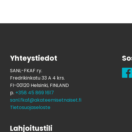
Yhteystiedot
So
SANL-FKAF ry.
Fredrikinkatu 33 A 4 krs.
FI-00120 Helsinki, FINLAND
p.
+358 45 869 1617
sanl.fkaf@akateemisetnaiset.fi
Tietosuojaseloste
Lahjoitustili