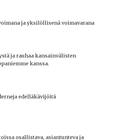
voimana ja yksilöllisenä voimavarana
ystä ja rauhaa kansainvälisten
mppaniemme kanssa.
rneja edelläkävijöitä
issa osallistava, asiantunteva ja