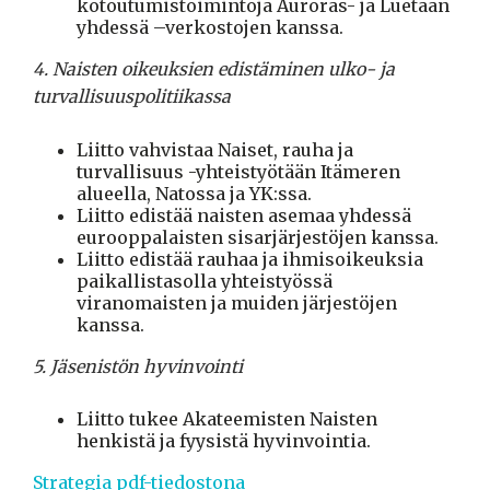
kotoutumistoimintoja Auroras- ja Luetaan
yhdessä –verkostojen kanssa.
4. Naisten oikeuksien edistäminen ulko- ja
turvallisuuspolitiikassa
Liitto vahvistaa Naiset, rauha ja
turvallisuus -yhteistyötään Itämeren
alueella, Natossa ja YK:ssa.
Liitto edistää naisten asemaa yhdessä
eurooppalaisten sisarjärjestöjen kanssa.
Liitto edistää rauhaa ja ihmisoikeuksia
paikallistasolla yhteistyössä
viranomaisten ja muiden järjestöjen
kanssa.
5. Jäsenistön hyvinvointi
Liitto tukee Akateemisten Naisten
henkistä ja fyysistä hyvinvointia.
Strategia pdf-tiedostona