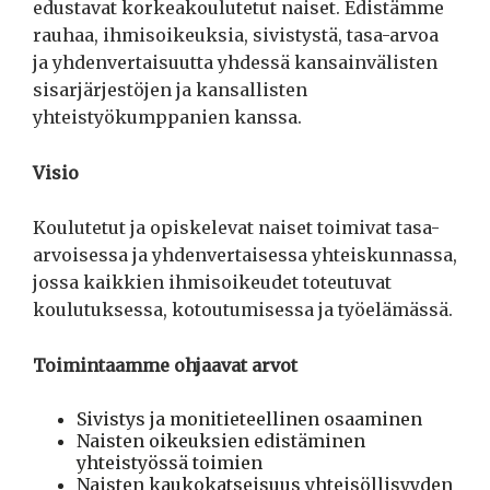
edustavat korkeakoulutetut naiset. Edistämme
rauhaa, ihmisoikeuksia, sivistystä, tasa-arvoa
ja yhdenvertaisuutta yhdessä kansainvälisten
sisarjärjestöjen ja kansallisten
yhteistyökumppanien kanssa.
Visio
Koulutetut ja opiskelevat naiset toimivat tasa-
arvoisessa ja yhdenvertaisessa yhteiskunnassa,
jossa kaikkien ihmisoikeudet toteutuvat
koulutuksessa, kotoutumisessa ja työelämässä.
Toimintaamme ohjaavat arvot
Sivistys ja monitieteellinen osaaminen
Naisten oikeuksien edistäminen
yhteistyössä toimien
Naisten kaukokatseisuus yhteisöllisyyden