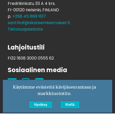
Fredrikinkatu 33 A 4 krs.
FI-00120 Helsinki, FINLAND
p.
+358 45 869 1617
sanl.fkaf@akateemisetnaiset.fi
Tietosuojaseloste
Lahjoitustili
FI32 1808 3000 0555 62
Sosiaalinen media
Käytämme evästeitä kävijäseurantaan ja
markkinointiin.
Hyväksy
Kiellä