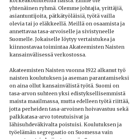
korkeakoulutettua naista. Emme ole
yhtenäinen ryhmä. Olemme johtajia, yrittäjiä,
asiantuntijoita, pätkätyöläisiä, työtä vailla
olevia tai jo eläkkeellä. Meillä on osaamista ja
annettavaa tasa-arvoiselle ja sivistyneelle
Suomelle. Jokaiselle löytyy vertaistukea ja
kiinnostavaa toimintaa Akateemisten Naisten
kansainvälisessä verkostossa.
Akateemisten Naisten vuonna 1922 alkanut työ
naisten koulutuksen ja aseman parantamiseksi
on aina ollut kansainvälistä työtä. Suomi on
tasa-arvon suhteen yksi edistyksellisemmistä
maista maailmassa, mutta edelleen työtä riittää,
jotta perheiden tasa-arvoinen hoivavastuu sekä
palkkatasa-arvo toteutuisivat ja
lähisuhdeväkivalta poistuisi. Koulutuksen ja
työelämän segregaatio on Suomessa vain