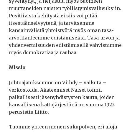
syventynyt, ja heijastuu myös Suomeen
muuttaneiden naisten työllistymisvaikeuksiin.
Positiivista kehitystä ei siis voi pitää
itsestäänselvyytenä, ja tarvitsemme
kansainvälistä yhteistyötä myös oman tasa-
arvotilanteemme edistämiseksi. Tasa-arvon ja
yhdenvertaisuuden edistämisellä vahvistamme
myös demokratiaa ja rauhaa.
Missio
Johtoajatuksemme on Viihdy – vaikuta –
verkostoidu. Akateemiset Naiset toimii
paikallisesti jäsenyhdistysten kautta, joiden
kansallisena kattojärjestönä on vuonna 1922
perustettu Liitto.
Tuomme yhteen monen sukupolven, eri aloja