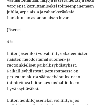
vastaanottamaan lahjoja ja testamentteja sekä
varojensa kartuttamiseksi toimeenpanemaan
juhlia, arpajaisia ja rahankeräyksiä
hankittuaan asianomaisen luvan.
Jäsenet
4 §
Liiton jäseniksi voivat liittyä akateemisten
naisten muodostamat suomen- ja
ruotsinkieliset paikallisyhdistykset.
Paikallisyhdistystä perustettaessa on
perustamiskirja sääntöehdotuksineen
toimitettava Liiton keskushallituksen
hyväksyttäväksi.
Liiton henkilöjäseneksi voi liittyä, jos