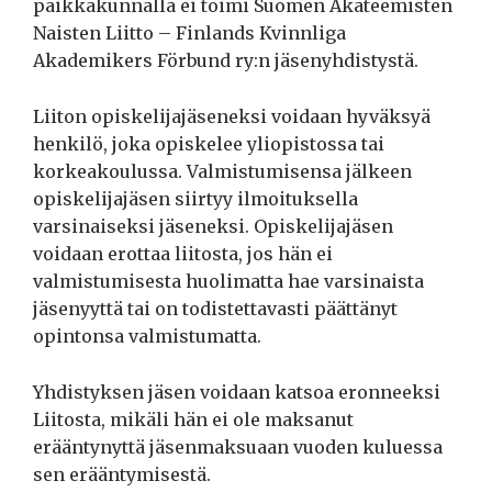
paikkakunnalla ei toimi Suomen Akateemisten
Naisten Liitto – Finlands Kvinnliga
Akademikers Förbund ry:n jäsenyhdistystä.
Liiton opiskelijajäseneksi voidaan hyväksyä
henkilö, joka opiskelee yliopistossa tai
korkeakoulussa. Valmistumisensa jälkeen
opiskelijajäsen siirtyy ilmoituksella
varsinaiseksi jäseneksi. Opiskelijajäsen
voidaan erottaa liitosta, jos hän ei
valmistumisesta huolimatta hae varsinaista
jäsenyyttä tai on todistettavasti päättänyt
opintonsa valmistumatta.
Yhdistyksen jäsen voidaan katsoa eronneeksi
Liitosta, mikäli hän ei ole maksanut
erääntynyttä jäsenmaksuaan vuoden kuluessa
sen erääntymisestä.