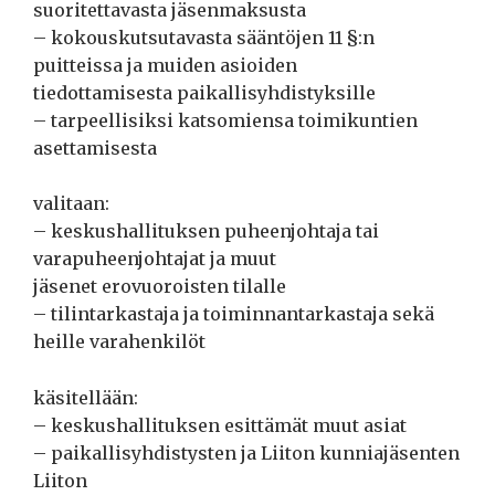
suoritettavasta jäsenmaksusta
– kokouskutsutavasta sääntöjen 11 §:n
puitteissa ja muiden asioiden
tiedottamisesta paikallisyhdistyksille
– tarpeellisiksi katsomiensa toimikuntien
asettamisesta
valitaan:
– keskushallituksen puheenjohtaja tai
varapuheenjohtajat ja muut
jäsenet erovuoroisten tilalle
– tilintarkastaja ja toiminnantarkastaja sekä
heille varahenkilöt
käsitellään:
– keskushallituksen esittämät muut asiat
– paikallisyhdistysten ja Liiton kunniajäsenten
Liiton