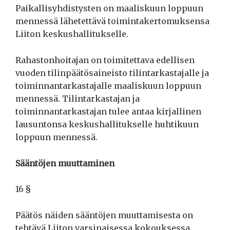
Paikallisyhdistysten on maaliskuun loppuun
mennessä lähetettävä toimintakertomuksensa
Liiton keskushallitukselle.
Rahastonhoitajan on toimitettava edellisen
vuoden tilinpäätösaineisto tilintarkastajalle ja
toiminnantarkastajalle maaliskuun loppuun
mennessä. Tilintarkastajan ja
toiminnantarkastajan tulee antaa kirjallinen
lausuntonsa keskushallitukselle huhtikuun
loppuun mennessä.
Sääntöjen muuttaminen
16 §
Päätös näiden sääntöjen muuttamisesta on
tehtävä Liiton varsinaisessa kokouksessa