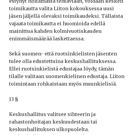
estynyt hoitamasta tehtäviään, voidaan kesken
toimikautta valita Liiton kokouksessa uusi
jäsen jäljellä olevaksi toimikaudeksi. Tällaista
vajaata toimikautta ei huomioida edellä
mainittua kahden kolmivuotiskauden
enimmäismäärää laskettaessa.
Sekä suomen- että ruotsinkielisten jäsenten
tulee olla edustettuina keskushallituksessa.
Ellei ruotsinkielistä edustajaa löydy, tämän
tilalle valitaan suomenkielinen edustaja. Liiton
toimintaan rohkaistaan myös muunkielisiä.
13 §
Keskushallitus valitsee sihteerin ja
rahastonhoitajan keskuudestaan tai
keskushallituksen ulkopuolelta.