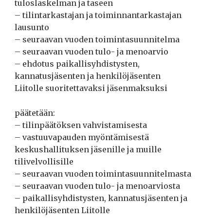
tuloslaskelman ja taseen
– tilintarkastajan ja toiminnantarkastajan
lausunto
– seuraavan vuoden toimintasuunnitelma
– seuraavan vuoden tulo- ja menoarvio
– ehdotus paikallisyhdistysten,
kannatusjäsenten ja henkilöjäsenten
Liitolle suoritettavaksi jäsenmaksuksi
päätetään:
– tilinpäätöksen vahvistamisesta
– vastuuvapauden myöntämisestä
keskushallituksen jäsenille ja muille
tilivelvollisille
– seuraavan vuoden toimintasuunnitelmasta
– seuraavan vuoden tulo- ja menoarviosta
– paikallisyhdistysten, kannatusjäsenten ja
henkilöjäsenten Liitolle