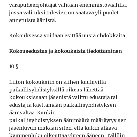
varapuheenjohtajat valitaan enemmistövaalilla,
jossa valituksi tulevien on saatava yli puolet
annetuista äänistä.
Kokouksessa voidaan esittää uusia ehdokkaita.
Kokousedustus ja kokouksista tiedottaminen
10 §
Liiton kokouksiin on siihen kuuluvilla
paikallisyhdistyksillä oikeus lähettää
kokouksissaan jäsenistä valittu edustaja tai
edustajia käyttämään paikallisyhdistyksen
äänivaltaa. Kunkin
paikallisyhdistyksen äänimäärä määräytyy sen
jäsenluvun mukaan siten, että kukin alkava
kymmenluku oikeuttaa yhteen ääneen. Tällöin