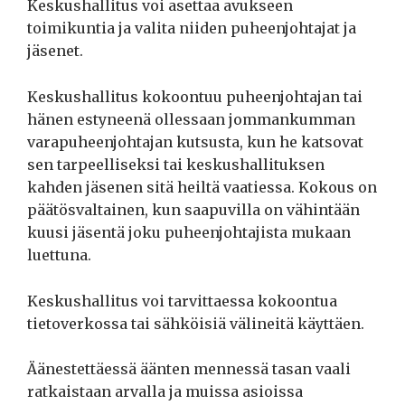
Keskushallitus voi asettaa avukseen
toimikuntia ja valita niiden puheenjohtajat ja
jäsenet.
Keskushallitus kokoontuu puheenjohtajan tai
hänen estyneenä ollessaan jommankumman
varapuheenjohtajan kutsusta, kun he katsovat
sen tarpeelliseksi tai keskushallituksen
kahden jäsenen sitä heiltä vaatiessa. Kokous on
päätösvaltainen, kun saapuvilla on vähintään
kuusi jäsentä joku puheenjohtajista mukaan
luettuna.
Keskushallitus voi tarvittaessa kokoontua
tietoverkossa tai sähköisiä välineitä käyttäen.
Äänestettäessä äänten mennessä tasan vaali
ratkaistaan arvalla ja muissa asioissa