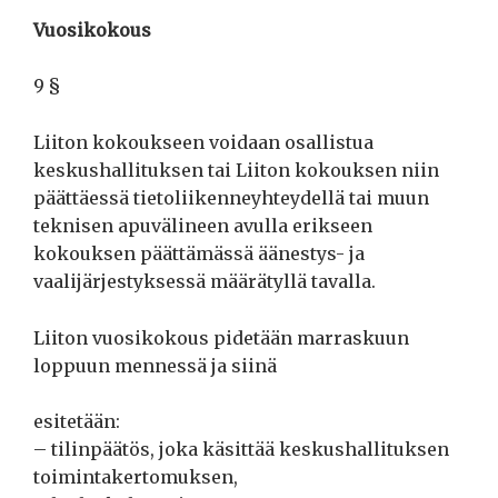
Vuosikokous
9 §
Liiton kokoukseen voidaan osallistua
keskushallituksen tai Liiton kokouksen niin
päättäessä tietoliikenneyhteydellä tai muun
teknisen apuvälineen avulla erikseen
kokouksen päättämässä äänestys- ja
vaalijärjestyksessä määrätyllä tavalla.
Liiton vuosikokous pidetään marraskuun
loppuun mennessä ja siinä
esitetään:
– tilinpäätös, joka käsittää keskushallituksen
toimintakertomuksen,