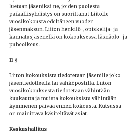
luetaan jäseniksi ne, joiden puolesta
paikallisyhdistys on suorittanut Liitolle
vuosikokousta edeltäneen vuoden
jäsenmaksun. Liiton henkilö-, opiskelija- ja
kannatusjäsenellä on kokouksessa läsnäolo- ja
puheoikeus.
11 §
Liiton kokouksista tiedotetaan jäsenille joko
jäsentiedotteella tai sähköpostilla. Liiton
vuosikokouksesta tiedotetaan vähintään
kuukautta ja muista kokouksista vähintään
kymmenen päivää ennen kokousta. Kutsussa
on mainittava käsiteltävät asiat.
Keskushallitus