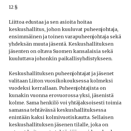
12 §
Liittoa edustaa ja sen asioita hoitaa
keskushallitus, johon kuuluvat puheenjohtaja,
ensimmäinen ja toinen varapuheenjohtaja sekä
yhdeksän muuta jäsentä. Keskushallituksen
jäsenten on oltava Suomen kansalaisia sekä
kuuluttava johonkin paikallisyhdistykseen.
Keskushallituksen puheenjohtajat ja jäsenet
valitaan Liiton vuosikokouksessa kolmeksi
vuodeksi kerrallaan. Puheenjohtajista on
kunakin vuonna erovuorossa yksi, jäsenistä
kolme. Sama henkilö voi yhtäjaksoisesti toimia
samassa tehtävässä keskushallituksessa
enintään kaksi kolmivuotiskautta. Sellaisen
keskushallituksen jäsenen tilalle, joka on