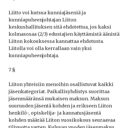
Liitto voi kutsua kunniajäseniä ja
kunniapuheenjohtajan Liiton
keskushallituksen sitä ehdotettua, jos kaksi
kolmasosaa (2/3) edustajien käyttämistä äänistä
Liiton kokouksessa kannattaa ehdotusta.
Liitolla voi olla kerrallaan vain yksi
kunniapuheenjohtaja.
7 §
Liiton yhteisiin menoihin osallistuvat kaikki
jäsenkategoriat. Paikallisyhdistys suorittaa
jäsenmääränsä mukaisen maksun. Maksun
suuruuden jäsentä kohden ja erikseen Liiton
henkilö-, opiskelija- ja kannatusjäsentä
kohden määrää Liiton vuosikokous seuraavaa
tilivuotta varten. Kuluvan vuoden jäsenmaksu