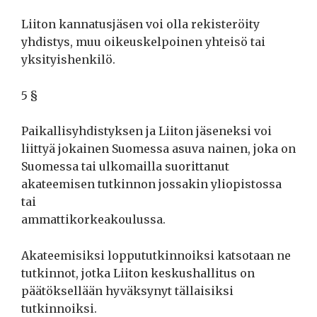
Liiton kannatusjäsen voi olla rekisteröity
yhdistys, muu oikeuskelpoinen yhteisö tai
yksityishenkilö.
5 §
Paikallisyhdistyksen ja Liiton jäseneksi voi
liittyä jokainen Suomessa asuva nainen, joka on
Suomessa tai ulkomailla suorittanut
akateemisen tutkinnon jossakin yliopistossa
tai
ammattikorkeakoulussa.
Akateemisiksi loppututkinnoiksi katsotaan ne
tutkinnot, jotka Liiton keskushallitus on
päätöksellään hyväksynyt tällaisiksi
tutkinnoiksi.