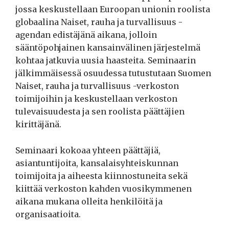
jossa keskustellaan Euroopan unionin roolista
globaalina Naiset, rauha ja turvallisuus -
agendan edistäjänä aikana, jolloin
sääntöpohjainen kansainvälinen järjestelmä
kohtaa jatkuvia uusia haasteita. Seminaarin
jälkimmäisessä osuudessa tutustutaan Suomen
Naiset, rauha ja turvallisuus -verkoston
toimijoihin ja keskustellaan verkoston
tulevaisuudesta ja sen roolista päättäjien
kirittäjänä.
Seminaari kokoaa yhteen päättäjiä,
asiantuntijoita, kansalaisyhteiskunnan
toimijoita ja aiheesta kiinnostuneita sekä
kiittää verkoston kahden vuosikymmenen
aikana mukana olleita henkilöitä ja
organisaatioita.