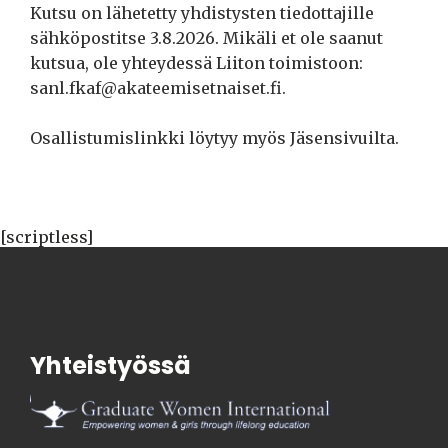
Kutsu on lähetetty yhdistysten tiedottajille
sähköpostitse 3.8.2026. Mikäli et ole saanut
kutsua, ole yhteydessä Liiton toimistoon:
sanl.fkaf@akateemisetnaiset.fi.
Osallistumislinkki löytyy myös Jäsensivuilta.
[scriptless]
Yhteistyössä