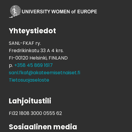
Yhteystiedot
SANL-FKAF ry.
Fredrikinkatu 33 A 4 krs.
FI-00120 Helsinki, FINLAND
p.
+358 45 869 1617
sanl.fkaf@akateemisetnaiset.fi
Tietosuojaseloste
Lahjoitustili
FI32 1808 3000 0555 62
Sosiaalinen media