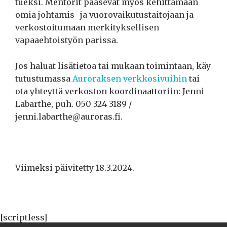
tueksi. Mentorit pääsevät myös kehittämään
omia johtamis- ja vuorovaikutustaitojaan ja
verkostoitumaan merkityksellisen
vapaaehtoistyön parissa.
Jos haluat lisätietoa tai mukaan toimintaan, käy
tutustumassa
Auroraksen verkkosivuihin
tai
ota yhteyttä verkoston koordinaattoriin: Jenni
Labarthe, puh. 050 324 3189 /
jenni.labarthe@auroras.fi.
Viimeksi päivitetty 18.3.2024.
[scriptless]