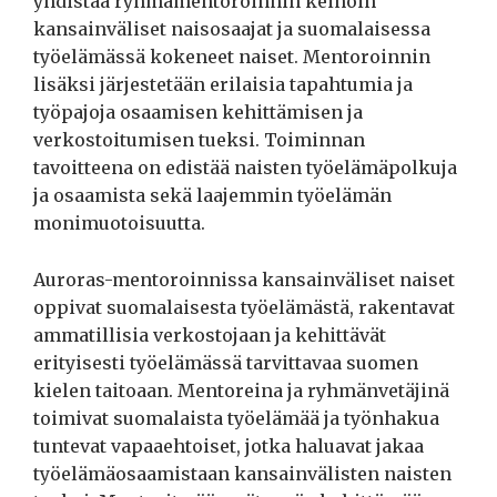
yhdistää ryhmämentoroinnin keinoin
kansainväliset naisosaajat ja suomalaisessa
työelämässä kokeneet naiset. Mentoroinnin
lisäksi järjestetään erilaisia tapahtumia ja
työpajoja osaamisen kehittämisen ja
verkostoitumisen tueksi. Toiminnan
tavoitteena on edistää naisten työelämäpolkuja
ja osaamista sekä laajemmin työelämän
monimuotoisuutta.
Auroras-mentoroinnissa kansainväliset naiset
oppivat suomalaisesta työelämästä, rakentavat
ammatillisia verkostojaan ja kehittävät
erityisesti työelämässä tarvittavaa suomen
kielen taitoaan. Mentoreina ja ryhmänvetäjinä
toimivat suomalaista työelämää ja työnhakua
tuntevat vapaaehtoiset, jotka haluavat jakaa
työelämäosaamistaan kansainvälisten naisten