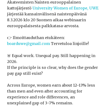
Akateemisten Naisten eurooppalainen
kattojärjestö
University Women of Europe, UWE
järjestää kansainvälisenä naistenpäivänä
8.3.2026 klo 20 Suomen aikaa webinaarin
eurooppalaisesta palkkatasa-arvosta.
👉 Ilmoittauduthan etukäteen:
boarduwe@gmail.com
Tervetuloa linjoille!
🚨 Equal work. Unequal pay. Still happening in
2026.
If the principle is so clear, why does the gender
pay gap still exist?
Across Europe, women earn about 12–13% less
than men and even after accounting for
experience and role differences, an
unexplained gap of 3–7% remains.