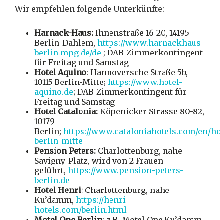
Wir empfehlen folgende Unterkünfte:
Harnack-Haus:
Ihnenstraße
16-20, 14195
Berlin-Dahlem,
https://www.harnackhaus-
berlin.mpg.de/de
; DAB-Zimmerkontingent
für Freitag und Samstag
Hotel Aquino
: Hannoversche Straße 5b,
10115 Berlin-Mitte;
https://www.hotel-
aquino.de
; DAB-Zimmerkontingent für
Freitag und Samstag
Hotel Catalonia:
Köpenicker Strasse 80-82,
10179
Berlin;
https://www.cataloniahotels.com/en/ho
berlin-mitte
Pension Peters:
Charlottenburg, nahe
Savigny-Platz, wird von 2 Frauen
geführt,
https://www.pension-peters-
berlin.de
Hotel Henri:
Charlottenburg, nahe
Ku’damm,
https://henri-
hotels.com/berlin.html
Motel One Berlin
: z.B. Motel One Ku’damm