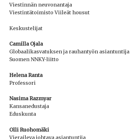
Viestinnän neuvonantaja
Viestintätoimisto Viileät housut
Keskustelijat
Camilla Ojala
Globaalikasvatuksen ja rauhantyön asiantuntija
Suomen NNKY-liitto
Helena Ranta
Professori
Nasima Razmyar
Kansanedustaja
Eduskunta
Olli Ruohomäki
Vieraileva johtava asiantuntija