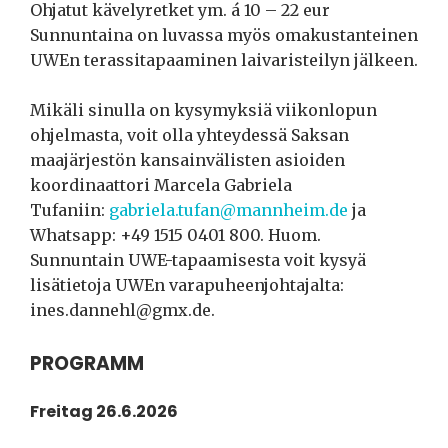
Ohjatut kävelyretket ym. á 10 – 22 eur
Sunnuntaina on luvassa myös omakustanteinen
UWEn terassitapaaminen laivaristeilyn jälkeen.
Mikäli sinulla on kysymyksiä viikonlopun
ohjelmasta, voit olla yhteydessä Saksan
maajärjestön kansainvälisten asioiden
koordinaattori Marcela Gabriela
Tufaniin:
gabriela.tufan@mannheim.de
ja
Whatsapp: +49 1515 0401 800. Huom.
Sunnuntain UWE-tapaamisesta voit kysyä
lisätietoja UWEn varapuheenjohtajalta:
ines.dannehl@gmx.de.
PROGRAMM
Freitag 26.6.2026