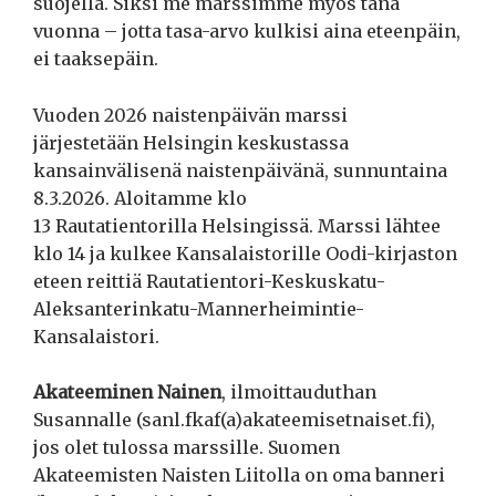
suojella. Siksi me marssimme myös tänä
vuonna – jotta tasa-arvo kulkisi aina eteenpäin,
ei taaksepäin.
Vuoden 2026 naistenpäivän marssi
järjestetään Helsingin keskustassa
kansainvälisenä naistenpäivänä, sunnuntaina
8.3.2026. Aloitamme klo
13 Rautatientorilla Helsingissä. Marssi lähtee
klo 14 ja kulkee Kansalaistorille Oodi-kirjaston
eteen reittiä Rautatientori-Keskuskatu-
Aleksanterinkatu-Mannerheimintie-
Kansalaistori.
Akateeminen Nainen
, ilmoittauduthan
Susannalle (sanl.fkaf(a)akateemisetnaiset.fi),
jos olet tulossa marssille. Suomen
Akateemisten Naisten Liitolla on oma banneri