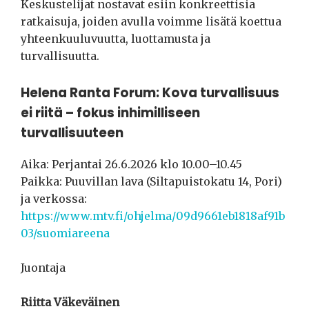
Keskustelijat nostavat esiin konkreettisia
ratkaisuja, joiden avulla voimme lisätä koettua
yhteenkuuluvuutta, luottamusta ja
turvallisuutta.
Helena Ranta Forum: Kova turvallisuus
ei riitä – fokus inhimilliseen
turvallisuuteen
Aika: Perjantai 26.6.2026 klo 10.00–10.45
Paikka: Puuvillan lava (Siltapuistokatu 14, Pori)
ja verkossa:
https://www.mtv.fi/ohjelma/09d9661eb1818af91b
03/suomiareena
Juontaja
Riitta Väkeväinen