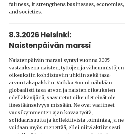
fairness, it strengthens businesses, economies,
and societies.
8.3.2026 Helsinki:
Naistenpäivän marssi
Naistenpäivän marssi syntyi vuonna 2025
vastauksena naisten, tyttöjen ja vähemmistöjen
oikeuksiin kohdistuviin uhkiin sekä tasa-
arvon takapakkiin. Vaikka Suomi nähdään
globaalisti tasa-arvon ja naisten oikeuksien
edelläkävijänä, saavutetut oikeudet eivät ole
itsestäänselvyys missään. Ne ovat vaatineet
vuosikymmenten ajan kovaa työtä,
solidaarisuutta ja kollektiivista toimintaa, ja ne
voidaan myös menettää, ellei niitä aktiivisesti