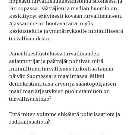
nopeasti turvallisuuskeskustelua Suomessa ja
Euroopassa. Päättäjien ja median huomio on
keskittynyt erityisesti kovaan turvallisuuteen.
Ajassamme on huutava tarve myös
keskustelulle ja ymmärrykselle inhimillisestä
turvallisuudesta.
Paneelikeskustelussa turvallisuuden
asiantuntijat ja päättäjät pohtivat, mitä
inhimillinen turvallisuus tarkoittaa tämän
päivän Suomessa ja maailmassa. Miksi
demokratian, tasa-arvon ja sääntöpohjaisen
maailmanjärjestyksen puolustaminen on
turvallisuusteko?
Entä miten voimme ehkäistä polarisaatiota ja
radikalisaatiota?